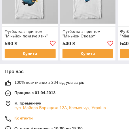
Футболка з принтом
Футболка з принтом
Футб
"Міньйон показує язик"
"Міньйон Стюарт"
"Мін
590
540
540
₴
₴
Купити
Купити
Про нас
100% позитивних з 234 відгуків за рік
Працює з 01.04.2013
м. Кременчук
вул. Майора Борищака 12А, Кременчук, Україна
Контакти
Сьогодні працює з 10:00 до 18:00