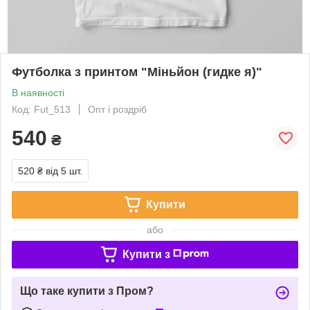
Футболка з принтом "Міньйон (гидке я)"
В наявності
Код: Fut_513
Опт і роздріб
540
₴
520 ₴
від 5 шт.
Купити
або
Купити з
Що таке купити з Пром?