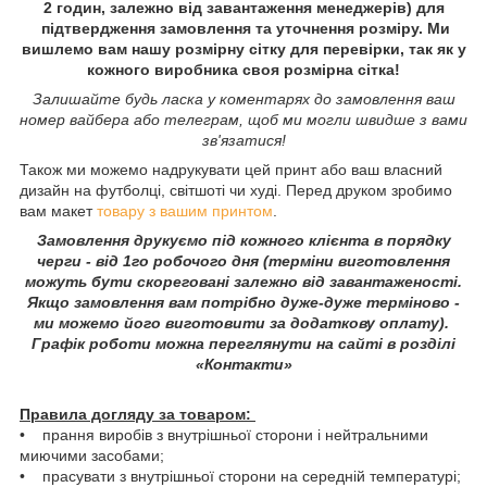
2 годин, залежно від завантаження менеджерів) для
підтвердження замовлення та уточнення розміру. Ми
вишлемо вам нашу розмірну сітку для перевірки, так як у
кожного виробника своя розмірна сітка!
Залишайте будь ласка у коментарях до замовлення ваш
номер вайбера або телеграм, щоб ми могли швидше з вами
зв'язатися!
Також ми можемо надрукувати цей принт або ваш власний
дизайн на футболці, світшоті чи худі. Перед друком зробимо
вам макет
товару з вашим принтом
.
Замовлення друкуємо під кожного клієнта в порядку
черги - від 1го робочого дня (терміни виготовлення
можуть бути скореговані залежно від завантаженості.
Якщо замовлення вам потрібно дуже-дуже терміново -
ми можемо його виготовити за додаткову оплату).
Графік роботи можна переглянути на сайті в розділі
«Контакти»
Правила догляду за товаром:
• прання виробів з внутрішньої сторони і нейтральними
миючими засобами;
• прасувати з внутрішньої сторони на середній температурі;