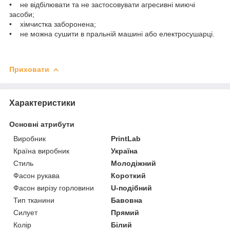
• не відбілювати та не застосовувати агресивні миючі
засоби;
• хімчистка заборонена;
• не можна сушити в пральній машині або електросушарці.
Приховати
Характеристики
Основні атрибути
Виробник
PrintLab
Країна виробник
Україна
Стиль
Молодіжний
Фасон рукава
Короткий
Фасон вирізу горловини
U-подібний
Тип тканини
Бавовна
Силует
Прямий
Колір
Білий