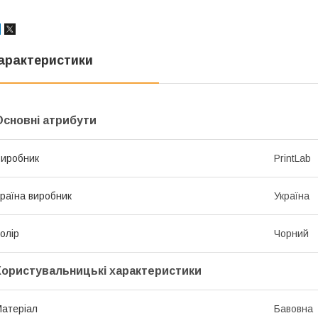
арактеристики
Основні атрибути
иробник
PrintLab
раїна виробник
Україна
олір
Чорний
Користувальницькі характеристики
атеріал
Бавовна