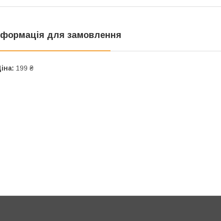
нформація для замовлення
іна:
199 ₴