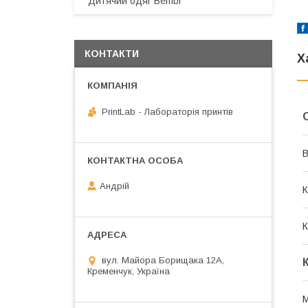
Дитячий одяг Bembi
КОНТАКТИ
Х
PrintLab - Лабораторія принтів
В
Андрій
К
К
вул. Майора Борищака 12А,
Кременчук, Україна
М