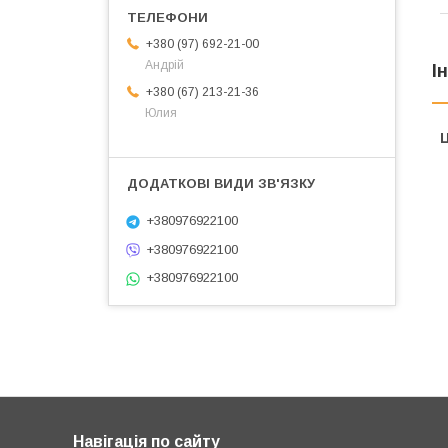
+380 (97) 692-21-00
Андрій
І
+380 (67) 213-21-36
Юлия
Ц
+380976922100
+380976922100
+380976922100
Навігація по сайту