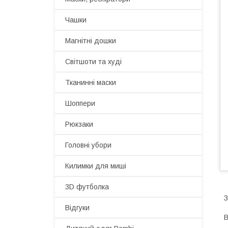
Чашки
Магнітні дошки
Світшоти та худі
Тканинні маски
Шоппери
Рюкзаки
Головні убори
Килимки для миші
3D футболка
З
Відгуки
В