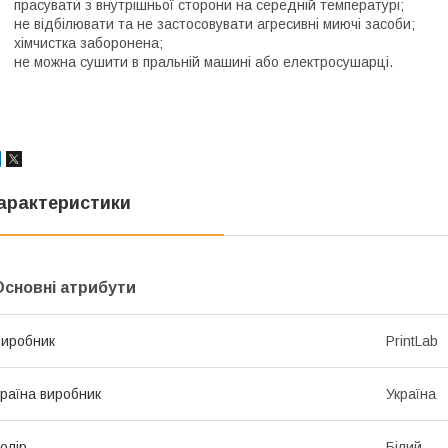
 прасувати з внутрішньої сторони на середній температурі;
 не відбілювати та не застосовувати агресивні миючі засоби;
 хімчистка заборонена;
 не можна сушити в пральній машині або електросушарці.
арактеристики
Основні атрибути
иробник
PrintLab
раїна виробник
Україна
олір
Білий