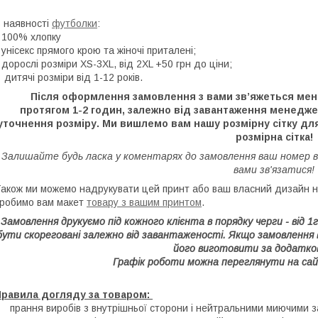
 наявності
футболки
:
 100% хлопку
 унісекс прямого крою та жіночі приталені;
 дорослі розміри XS-3XL, від 2XL +50 грн до ціни;
 дитячі розміри від 1-12 років.
Після оформлення замовлення з вами зв’яжеться мене
протягом 1-2 годин, залежно від завантаження менедж
уточнення розміру. Ми вишлемо вам нашу розмірну сітку для
розмірна сітка!
Залишайте будь ласка у коментарях до замовлення ваш номер 
вами зв'язатися!
акож ми можемо надрукувати цей принт або ваш власний дизайн на
робимо вам макет
товару з вашим принтом
.
Замовлення друкуємо під кожного клієнта в порядку черги - від 
бути скореговані залежно від завантаженості. Якщо замовлення
його виготовити за додатко
Графік роботи можна переглянути на сай
Правила догляду за товаром:
 прання виробів з внутрішньої сторони і нейтральними миючими 