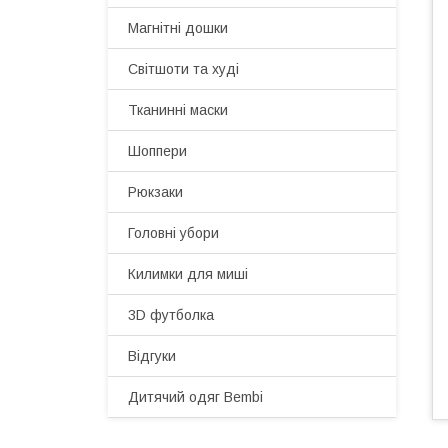
Магнітні дошки
Світшоти та худі
Тканинні маски
Шоппери
Рюкзаки
Головні убори
Килимки для миші
3D футболка
Відгуки
Дитячий одяг Bembi