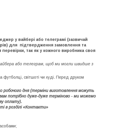
джер у вайбері або телеграмі (зазвичай
ерів) для підтвердження замовлення та
 перевірки, так як у кожного виробника своя
вайбера або телеграм, щоб ми могли швидше з
 футболці, світшоті чи худі. Перед друком
1го робочого дня (терміни виготовлення можуть
 вам потрібно дуже-дуже терміново - ми можемо
ву оплату).
ті в розділі «Контакти»
засобами;