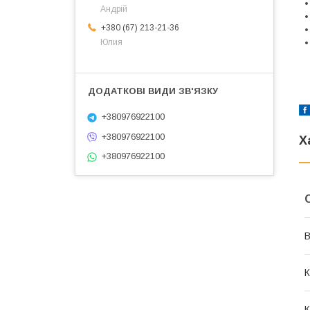
•
Андрій
•
+380 (67) 213-21-36
•
•
Юлия
+380976922100
+380976922100
Х
+380976922100
В
К
К