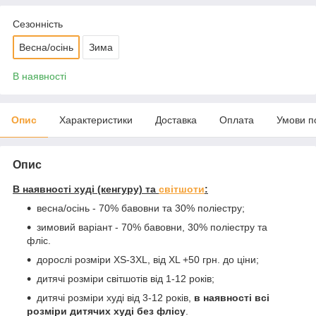
Сезонність
Весна/осінь
Зима
В наявності
Опис
Характеристики
Доставка
Оплата
Умови п
Опис
В наявності худі (кенгуру) та
світшоти
:
весна/осінь - 70% бавовни та 30% поліестру;
зимовий варіант - 70% бавовни, 30% поліестру та
фліс.
дорослі розміри XS-3XL, від XL +50 грн. до ціни;
дитячі розміри світшотів від 1-12 років;
дитячі розміри худі від 3-12 років,
в наявності всі
розміри дитячих худі без флісу
.