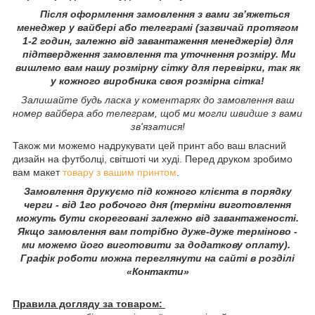
Після оформлення замовлення з вами зв’яжеться
менеджер у вайбері або телеграмі (зазвичай протягом
1-2 годин, залежно від завантаження менеджерів) для
підтвердження замовлення та уточнення розміру. Ми
вишлемо вам нашу розмірну сітку для перевірки, так як
у кожного виробника своя розмірна сітка!
Залишайте будь ласка у коментарях до замовлення ваш
номер вайбера або телеграм, щоб ми могли швидше з вами
зв'язатися!
Також ми можемо надрукувати цей принт або ваш власний
дизайн на футболці, світшоті чи худі. Перед друком зробимо
вам макет
товару з вашим принтом
.
Замовлення друкуємо під кожного клієнта в порядку
черги - від 1го робочого дня (терміни виготовлення
можуть бути скореговані залежно від завантаженості.
Якщо замовлення вам потрібно дуже-дуже терміново -
ми можемо його виготовити за додаткову оплату).
Графік роботи можна переглянути на сайті в розділі
«Контакти»
Правила догляду за товаром: