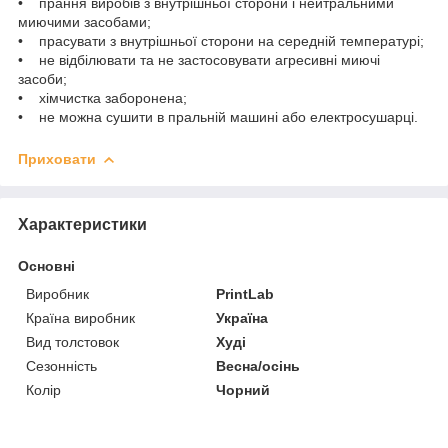
• прання виробів з внутрішньої сторони і нейтральними
миючими засобами;
• прасувати з внутрішньої сторони на середній температурі;
• не відбілювати та не застосовувати агресивні миючі
засоби;
• хімчистка заборонена;
• не можна сушити в пральній машині або електросушарці.
Приховати
Характеристики
Основні
Виробник
PrintLab
Країна виробник
Україна
Вид толстовок
Худі
Сезонність
Весна/осінь
Колір
Чорний