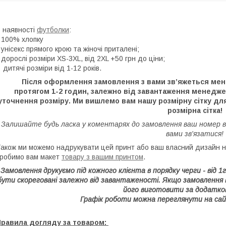
 наявності
футболки
:
 100% хлопку
 унісекс прямого крою та жіночі приталені;
 дорослі розміри XS-3XL, від 2XL +50 грн до ціни;
 дитячі розміри від 1-12 років.
Після оформлення замовлення з вами зв’яжеться мене
протягом 1-2 годин, залежно від завантаження менедж
уточнення розміру. Ми вишлемо вам нашу розмірну сітку для
розмірна сітка!
Залишайте будь ласка у коментарях до замовлення ваш номер 
вами зв'язатися!
акож ми можемо надрукувати цей принт або ваш власний дизайн на
робимо вам макет
товару з вашим принтом
.
Замовлення друкуємо під кожного клієнта в порядку черги - від 
бути скореговані залежно від завантаженості. Якщо замовлення
його виготовити за додатко
Графік роботи можна переглянути на сай
Правила догляду за товаром: