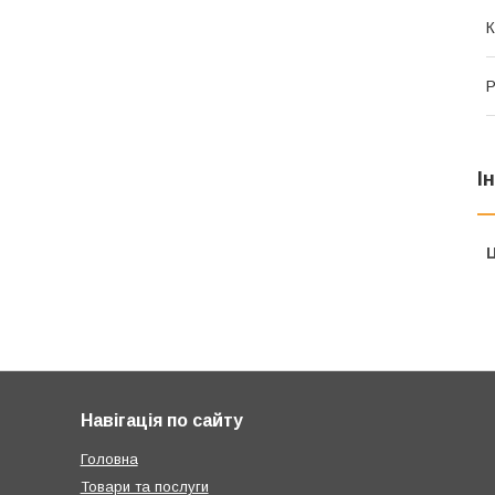
К
Р
І
Ц
Навігація по сайту
Головна
Товари та послуги