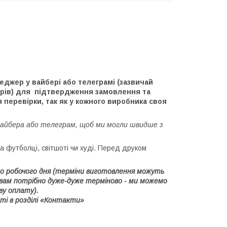
джер у вайбері або телеграмі (зазвичай
ерів) для підтвердження замовлення та
 перевірки, так як у кожного виробника своя
вайбера або телеграм, щоб ми могли швидше з
 футболці, світшоті чи худі. Перед друком
1го робочого дня (терміни виготовлення можуть
 вам потрібно дуже-дуже терміново - ми можемо
ву оплату).
ті в розділі «Контакти»