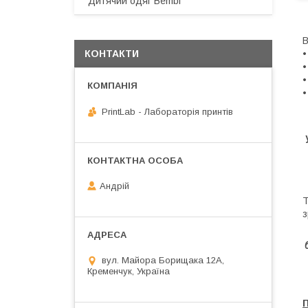
Дитячий одяг Bembi
В
•
КОНТАКТИ
•
•
•
PrintLab - Лабораторія принтів
Андрій
Т
з
вул. Майора Борищака 12А,
Кременчук, Україна