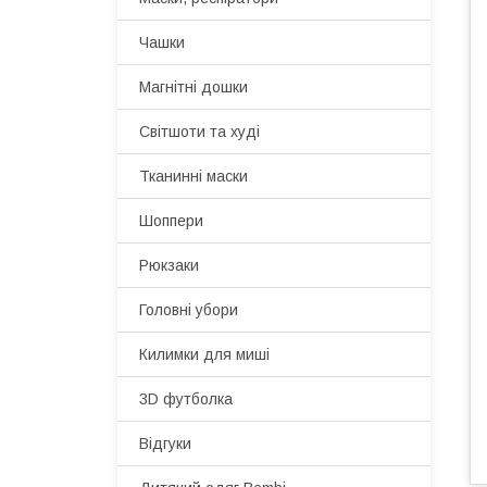
Чашки
Магнітні дошки
Світшоти та худі
Тканинні маски
Шоппери
Рюкзаки
Головні убори
Килимки для миші
3D футболка
Відгуки