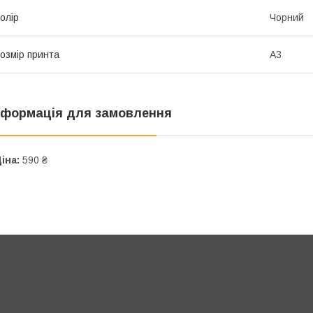
олір
Чорний
озмір принта
А3
нформація для замовлення
іна:
590 ₴