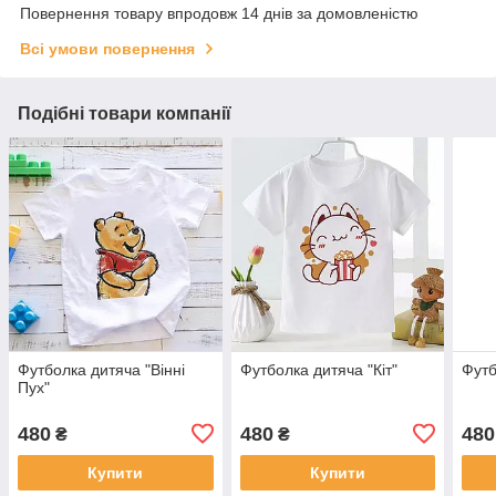
Повернення товару впродовж 14 днів за домовленістю
Всі умови повернення
Подібні товари компанії
Футболка дитяча "Вінні
Футболка дитяча "Кіт"
Футб
Пух"
480
480
480
₴
₴
Купити
Купити