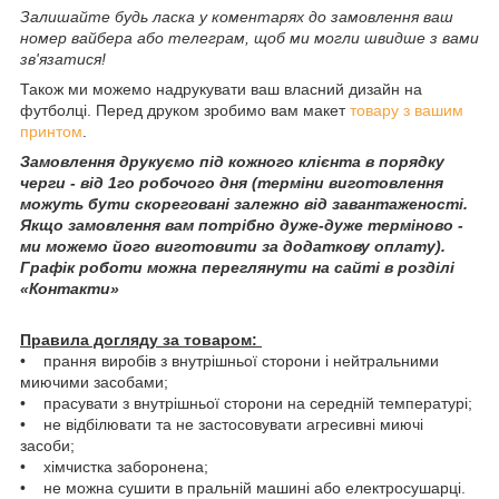
Залишайте будь ласка у коментарях до замовлення ваш
номер вайбера або телеграм, щоб ми могли швидше з вами
зв'язатися!
Також ми можемо надрукувати ваш власний дизайн на
футболці. Перед друком зробимо вам макет
товару з вашим
принтом
.
Замовлення друкуємо під кожного клієнта в порядку
черги - від 1го робочого дня (терміни виготовлення
можуть бути скореговані залежно від завантаженості.
Якщо замовлення вам потрібно дуже-дуже терміново -
ми можемо його виготовити за додаткову оплату).
Графік роботи можна переглянути на сайті в розділі
«Контакти»
Правила догляду за товаром:
• прання виробів з внутрішньої сторони і нейтральними
миючими засобами;
• прасувати з внутрішньої сторони на середній температурі;
• не відбілювати та не застосовувати агресивні миючі
засоби;
• хімчистка заборонена;
• не можна сушити в пральній машині або електросушарці.