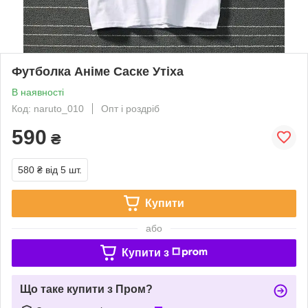
Футболка Аніме Саске Утіха
В наявності
Код: naruto_010
Опт і роздріб
590
₴
580 ₴
від 5 шт.
Купити
або
Купити з
Що таке купити з Пром?