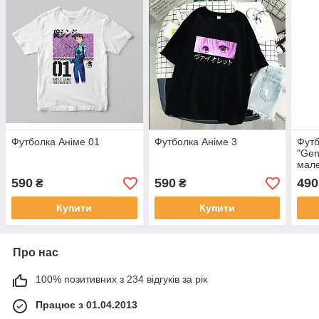
Футболка Аніме 01
Футболка Аніме 3
Футб
"Gen
мале
590
590
490
₴
₴
Купити
Купити
Про нас
100% позитивних з 234 відгуків за рік
Працює з 01.04.2013