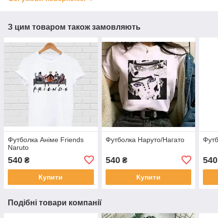
З цим товаром також замовляють
Футболка Аніме Friends
Футболка Наруто/Нагато
Футб
Naruto
540
540
540
₴
₴
Купити
Купити
Подібні товари компанії