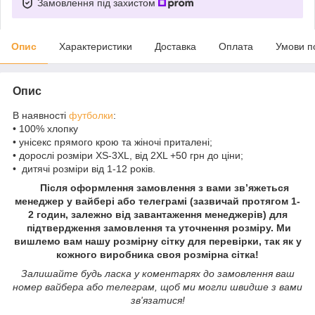
Замовлення під захистом
Опис
Характеристики
Доставка
Оплата
Умови п
Опис
В наявності
футболки
:
• 100% хлопку
• унісекс прямого крою та жіночі приталені;
• дорослі розміри XS-3XL, від 2XL +50 грн до ціни;
• дитячі розміри від 1-12 років.
Після оформлення замовлення з вами зв’яжеться
менеджер у вайбері або телеграмі (зазвичай протягом 1-
2 годин, залежно від завантаження менеджерів) для
підтвердження замовлення та уточнення розміру. Ми
вишлемо вам нашу розмірну сітку для перевірки, так як у
кожного виробника своя розмірна сітка!
Залишайте будь ласка у коментарях до замовлення ваш
номер вайбера або телеграм, щоб ми могли швидше з вами
зв'язатися!