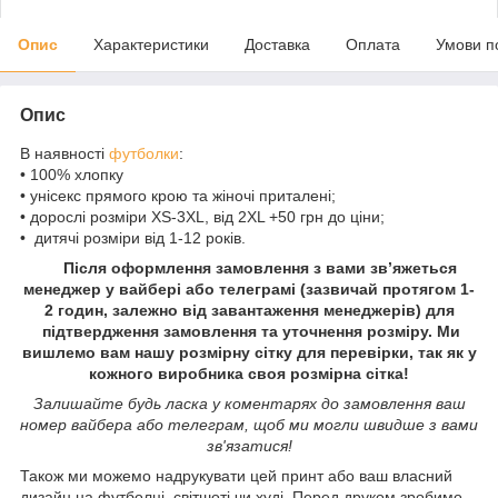
Опис
Характеристики
Доставка
Оплата
Умови п
Опис
В наявності
футболки
:
• 100% хлопку
• унісекс прямого крою та жіночі приталені;
• дорослі розміри XS-3XL, від 2XL +50 грн до ціни;
• дитячі розміри від 1-12 років.
Після оформлення замовлення з вами зв’яжеться
менеджер у вайбері або телеграмі (зазвичай протягом 1-
2 годин, залежно від завантаження менеджерів) для
підтвердження замовлення та уточнення розміру. Ми
вишлемо вам нашу розмірну сітку для перевірки, так як у
кожного виробника своя розмірна сітка!
Залишайте будь ласка у коментарях до замовлення ваш
номер вайбера або телеграм, щоб ми могли швидше з вами
зв'язатися!
Також ми можемо надрукувати цей принт або ваш власний
дизайн на футболці, світшоті чи худі. Перед друком зробимо