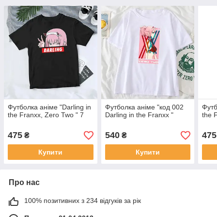
Футболка аніме "Darling in
Футболка аніме "код 002
Футб
the Franxx, Zero Two " 7
Darling in the Franxx "
the 
475
540
475
₴
₴
Купити
Купити
Про нас
100% позитивних з 234 відгуків за рік