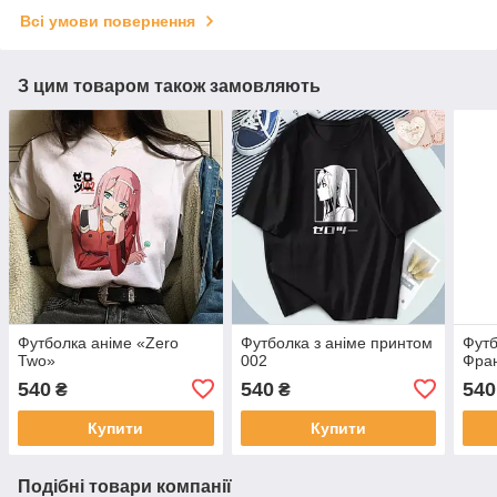
Всі умови повернення
З цим товаром також замовляють
Футболка аніме «Zero
Футболка з аніме принтом
Футб
Two»
002
Фран
540
540
540
₴
₴
Купити
Купити
Подібні товари компанії