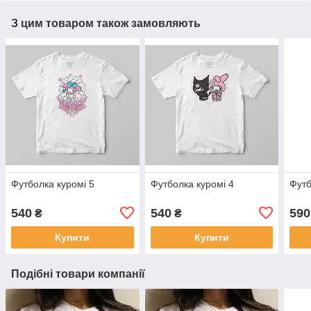
З цим товаром також замовляють
Футболка куромі 5
Футболка куромі 4
Футб
540
540
590
₴
₴
Купити
Купити
Подібні товари компанії