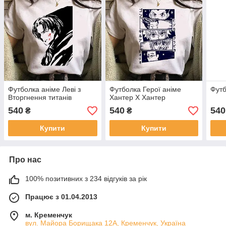
Футболка аніме Леві з
Футболка Герої аніме
Футб
Вторгнення титанів
Хантер X Хантер
540
540
540
₴
₴
Купити
Купити
Про нас
100% позитивних з 234 відгуків за рік
Працює з 01.04.2013
м. Кременчук
вул. Майора Борищака 12А, Кременчук, Україна