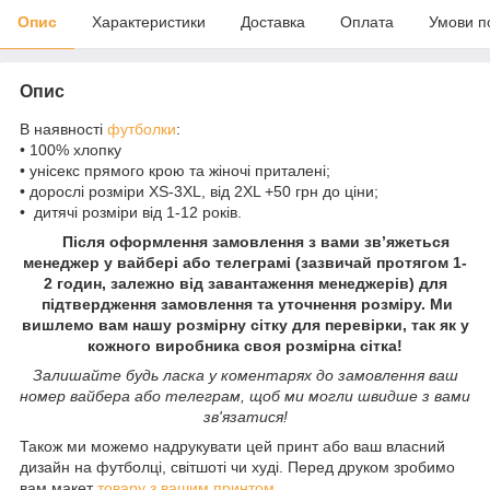
Опис
Характеристики
Доставка
Оплата
Умови п
Опис
В наявності
футболки
:
• 100% хлопку
• унісекс прямого крою та жіночі приталені;
• дорослі розміри XS-3XL, від 2XL +50 грн до ціни;
• дитячі розміри від 1-12 років.
Після оформлення замовлення з вами зв’яжеться
менеджер у вайбері або телеграмі (зазвичай протягом 1-
2 годин, залежно від завантаження менеджерів) для
підтвердження замовлення та уточнення розміру. Ми
вишлемо вам нашу розмірну сітку для перевірки, так як у
кожного виробника своя розмірна сітка!
Залишайте будь ласка у коментарях до замовлення ваш
номер вайбера або телеграм, щоб ми могли швидше з вами
зв'язатися!
Також ми можемо надрукувати цей принт або ваш власний
дизайн на футболці, світшоті чи худі. Перед друком зробимо
вам макет
товару з вашим принтом
.