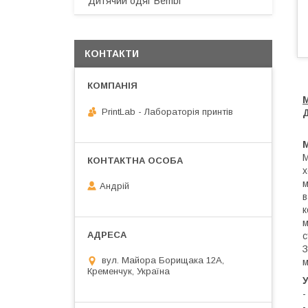
Дитячий одяг Bembi
КОНТАКТИ
PrintLab - Лабораторія принтів
Д
М
х
м
Андрій
в
к
м
с
З
вул. Майора Борищака 12А,
м
Кременчук, Україна
У
-
-