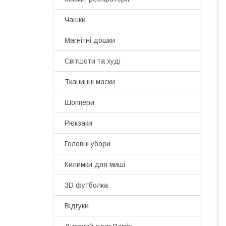
Чашки
Магнітні дошки
Світшоти та худі
Тканинні маски
Шоппери
Рюкзаки
Головні убори
Килимки для миші
3D футболка
Відгуки