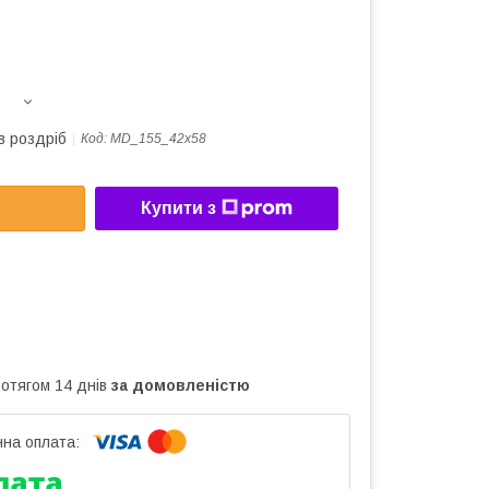
в роздріб
Код:
MD_155_42х58
Купити з
ротягом 14 днів
за домовленістю