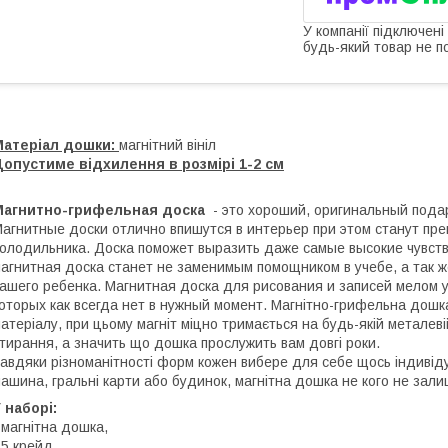
У компанії підключені
будь-який товар не п
Матеріал дошки:
магнітний вініл
опустиме відхилення в розмірі 1-2 см
Магнитно-грифельная доска
- это хороший, оригинальный подар
агнитные доски отлично впишутся в интерьер при этом станут пр
олодильника. Доска поможет выразить даже самые высокие чувст
агнитная доска станет не заменимым помощником в учебе, а так ж
ашего ребенка. Магнитная доска для рисования и записей мелом 
оторых как всегда нет в нужный момент. Магнітно-грифельна дошка 
атеріалу, при цьому магніт міцно тримається на будь-якій металеві
тирання, а значить що дошка прослужить вам довгі роки.
авдяки різноманітності форм кожен вибере для себе щось індивіду
ашина, гральні карти або будинок, магнітна дошка не кого не зали
 наборі:
 магнітна дошка,
 5 крейд,