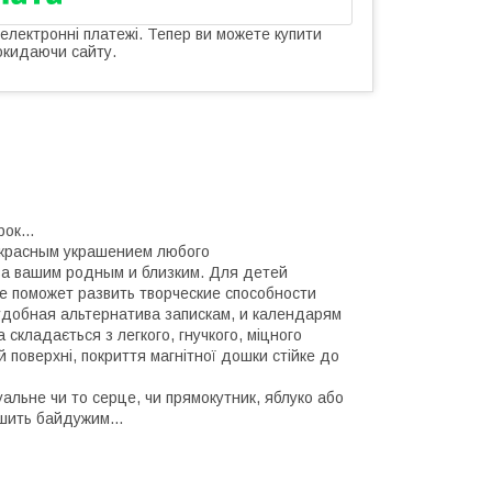
 електронні платежі. Тепер ви можете купити
окидаючи сайту.
ок...
екрасным украшением любого
ва вашим родным и близким. Для детей
е поможет развить творческие способности
удобная альтернатива запискам, и календарям
складається з легкого, гнучкого, міцного
й поверхні, покриття магнітної дошки стійке до
альне чи то серце, чи прямокутник, яблуко або
шить байдужим...