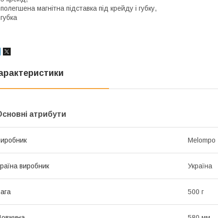
 полегшена магнітна підставка під крейду і губку,
 губка
арактеристики
Основні атрибути
иробник
Melompo
раїна виробник
Україна
ага
500 г
Довжина
580 мм