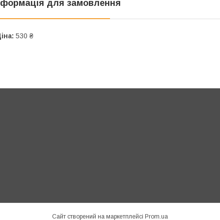
нформація для замовлення
іна:
530 ₴
Сайт створений на маркетплейсі
Prom.ua