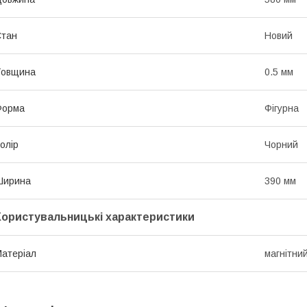
Стан
Новий
Товщина
0.5 мм
Форма
Фігурна
олір
Чорний
Ширина
390 мм
Користувальницькі характеристики
атеріал
магнітний