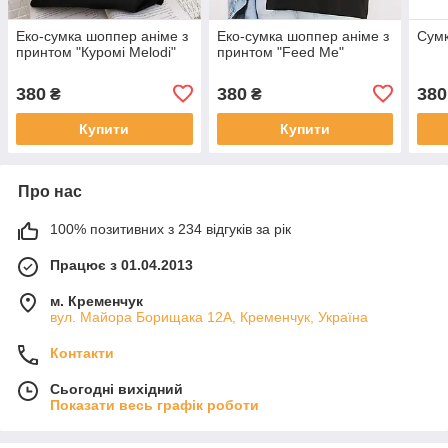
Еко-сумка шоппер аніме з
Еко-сумка шоппер аніме з
Сумк
принтом "Куромі Melodi"
принтом "Feed Me"
380
380
380
₴
₴
Купити
Купити
Про нас
100% позитивних з 234 відгуків за рік
Працює з 01.04.2013
м. Кременчук
вул. Майора Борищака 12А, Кременчук, Україна
Контакти
Сьогодні вихідний
Показати весь графік роботи