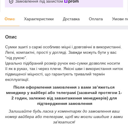
Замовлення під захистом
Опис
Характеристики
Доставка
Оплата
Умови п
Опис
Сумки зшиті з саржі особливо міцні і довговічні в використанні.
Легкі, компактні, прості у догляді. Завжди можуть бути у вас
"під рукою".
Ідеально підібраний розмір ручок еко-сумки дозволяє носити
її як в руках, так і через плече. Якісні шви і використання ниток
підвищеної міцності, що гарантують тривалий термін
експлуатації.
Після оформлення замовлення з вами зв’яжеться
менеджер у вайбері або телеграмі (зазвичай протягом 1-
2 годин, залежно від завантаження менеджерів) для
підтвердження замовлення
Залишайте будь ласка у коментарях до замовлення ваш
номер вайбера або телеграм, щоб ми могли швидше з вами
зв'язатися!