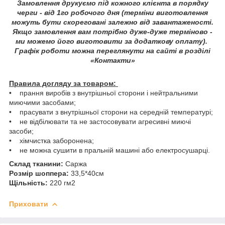
Замовлення друкуємо під кожного клієнта в порядку
черги - від 1го робочого дня (терміни виготовлення
можуть бути скореговані залежно від завантаженості.
Якщо замовлення вам потрібно дуже-дуже терміново -
ми можемо його виготовити за додаткову оплату).
Графік роботи можна переглянути на сайті в розділі
«Контакти»
Правила догляду за товаром:
• прання виробів з внутрішньої сторони і нейтральними
миючими засобами;
• прасувати з внутрішньої сторони на середній температурі;
• не відбілювати та не застосовувати агресивні миючі
засоби;
• хімчистка заборонена;
• не можна сушити в пральній машині або електросушарці.
Склад тканини:
Саржа
Розмір шоппера:
33,5*40см
Щільність:
220 гм2
Приховати