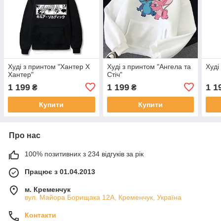
Худі з принтом "Хантер Х
Худі з принтом "Ангела та
Худі
Хантер"
Стіч"
1 199
1 199
1 1
₴
₴
Купити
Купити
Про нас
100% позитивних з 234 відгуків за рік
Працює з 01.04.2013
м. Кременчук
вул. Майора Борищака 12А, Кременчук, Україна
Контакти