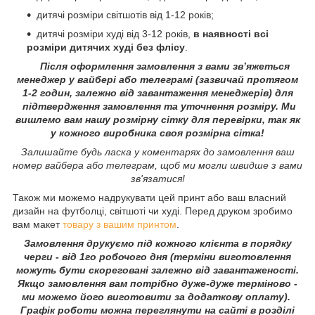
дитячі розміри світшотів від 1-12 років;
дитячі розміри худі від 3-12 років,
в наявності всі
розміри дитячих худі без флісу
.
Після оформлення замовлення з вами зв’яжеться
менеджер у вайбері або телеграмі (зазвичай протягом
1-2 годин, залежно від завантаження менеджерів) для
підтвердження замовлення та уточнення розміру. Ми
вишлемо вам нашу розмірну сітку для перевірки, так як
у кожного виробника своя розмірна сітка!
Залишайте будь ласка у коментарях до замовлення ваш
номер вайбера або телеграм, щоб ми могли швидше з вами
зв'язатися!
Також ми можемо надрукувати цей принт або ваш власний
дизайн на футболці, світшоті чи худі. Перед друком зробимо
вам макет
товару з вашим принтом
.
Замовлення друкуємо під кожного клієнта в порядку
черги - від 1го робочого дня (терміни виготовлення
можуть бути скореговані залежно від завантаженості.
Якщо замовлення вам потрібно дуже-дуже терміново -
ми можемо його виготовити за додаткову оплату).
Графік роботи можна переглянути на сайті в розділі