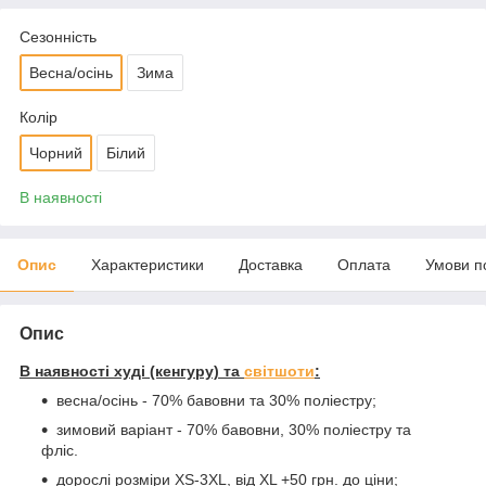
Сезонність
Весна/осінь
Зима
Колір
Чорний
Білий
В наявності
Опис
Характеристики
Доставка
Оплата
Умови п
Опис
В наявності худі (кенгуру) та
світшоти
:
весна/осінь - 70% бавовни та 30% поліестру;
зимовий варіант - 70% бавовни, 30% поліестру та
фліс.
дорослі розміри XS-3XL, від XL +50 грн. до ціни;