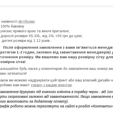
 наявності
футболки
:
 100% бавовну
 унісекс прямого крою та жіночі приталені;
 дорослі розміри XS-3XL, від 2XL +50 грн до ціни;
 дитячі розміри від 1-12 років.
Після оформлення замовлення з вами зв’яжеться менеджер
протягом 1-2 годин, залежно від завантаження менеджерів
точнення розміру. Ми вишлемо вам нашу розмірну сітку для 
озмірна сітка!
алишайте будь ласка у коментарях до замовлення ваш номер в
ами зв'язатися!
акож ми можемо надрукувати цей принт або ваш власний дизайн на
робимо вам макет
товару з вашим принтом
.
амовлення друкуємо під кожного клієнта в порядку черги - від 1
ути скореговані залежно від завантаженості. Якщо замовлення 
ого виготовити за додаткову оплату).
рафік роботи можна переглянути на сайті в розділі «Контакти»