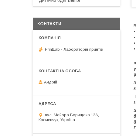
Дитячий одяг Bembi
КОНТАКТИ
В
•
•
•
•
PrintLab - Лабораторія принтів
у
р
Андрій
З
в
Т
з
З
вул. Майора Борищака 12А,
б
Кременчук, Україна
й
Г