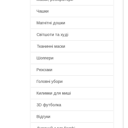
Чашки
Магнітні дошки
Світшоти та худі
Тканинні маски
Шоппери
Рюкзаки
Головні убори
Килимки для миші
3D футболка
Відгуки