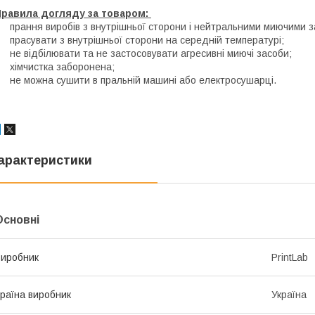
Правила догляду за товаром:
 прання виробів з внутрішньої сторони і нейтральними миючими 
 прасувати з внутрішньої сторони на середній температурі;
 не відбілювати та не застосовувати агресивні миючі засоби;
 хімчистка заборонена;
 не можна сушити в пральній машині або електросушарці.
арактеристики
Основні
иробник
PrintLab
раїна виробник
Україна