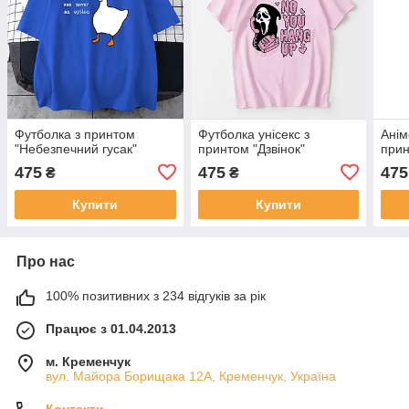
Футболка з принтом
Футболка унісекс з
Анім
"Небезпечний гусак"
принтом "Дзвінок"
прин
475
475
475
₴
₴
Купити
Купити
Про нас
100% позитивних з 234 відгуків за рік
Працює з 01.04.2013
м. Кременчук
вул. Майора Борищака 12А, Кременчук, Україна
Контакти