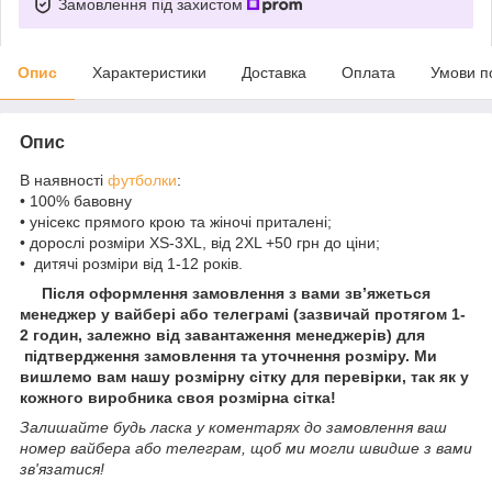
Замовлення під захистом
Опис
Характеристики
Доставка
Оплата
Умови п
Опис
В наявності
футболки
:
• 100% бавовну
• унісекс прямого крою та жіночі приталені;
• дорослі розміри XS-3XL, від 2XL +50 грн до ціни;
• дитячі розміри від 1-12 років.
Після оформлення замовлення з вами зв’яжеться
менеджер у вайбері або телеграмі (зазвичай протягом 1-
2 годин, залежно від завантаження менеджерів) для
підтвердження замовлення та уточнення розміру. Ми
вишлемо вам нашу розмірну сітку для перевірки, так як у
кожного виробника своя розмірна сітка!
Залишайте будь ласка у коментарях до замовлення ваш
номер вайбера або телеграм, щоб ми могли швидше з вами
зв'язатися!