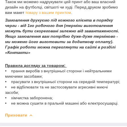
Також ми можемо надрукувати цей принт або ваш власний
дизайн на футболці, світшоті чи худі. Перед друком зробимо
вам макет
товару з вашим принтом
.
Замовлення друкуємо під кожного клієнта в порядку
черги - від 1го робочого дня (терміни виготовлення
можуть бути скореговані залежно від завантаженості.
Якщо замовлення вам потрібно дуже-дуже терміново -
ми можемо його виготовити за додаткову оплату).
Графік роботи можна переглянути на сайті в розділі
«Контакти»
Правила догляду за товаром:
• прання виробів з внутрішньої сторони і нейтральними
миючими засобами;
• прасувати з внутрішньої сторони на середній температурі;
• не відбілювати та не застосовувати агресивні миючі
засоби;
• хімчистка заборонена;
• не можна сушити в пральній машині або електросушарці.
Приховати