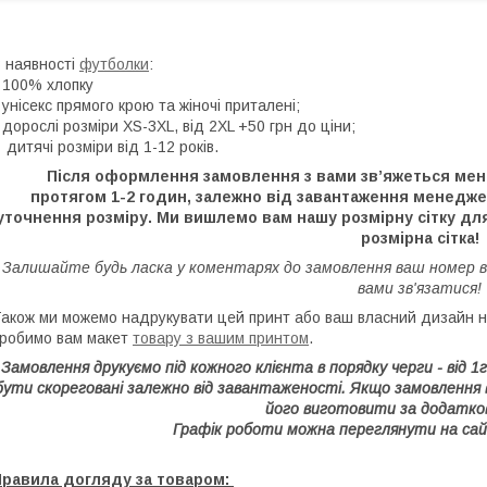
 наявності
футболки
:
 100% хлопку
 унісекс прямого крою та жіночі приталені;
 дорослі розміри XS-3XL, від 2XL +50 грн до ціни;
 дитячі розміри від 1-12 років.
Після оформлення замовлення з вами зв’яжеться мене
протягом 1-2 годин, залежно від завантаження менедж
уточнення розміру. Ми вишлемо вам нашу розмірну сітку для
розмірна сітка!
Залишайте будь ласка у коментарях до замовлення ваш номер 
вами зв'язатися!
акож ми можемо надрукувати цей принт або ваш власний дизайн на
робимо вам макет
товару з вашим принтом
.
Замовлення друкуємо під кожного клієнта в порядку черги - від 
бути скореговані залежно від завантаженості. Якщо замовлення
його виготовити за додатко
Графік роботи можна переглянути на сай
Правила догляду за товаром: