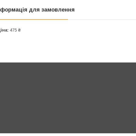
нформація для замовлення
іна:
475 ₴