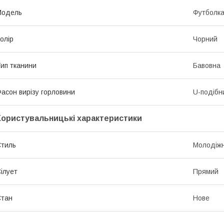
Модель
Футболк
олір
Чорний
ип тканини
Бавовна
асон вирізу горловини
U-подібн
Користувальницькі характеристики
тиль
Молодіж
ілует
Прямий
Стан
Нове