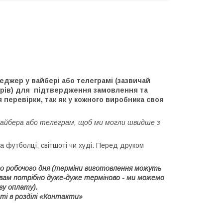
джер у вайбері або телеграмі (зазвичай
ерів) для підтвердження замовлення та
 перевірки, так як у кожного виробника своя
вайбера або телеграм, щоб ми могли швидше з
 футболці, світшоті чи худі. Перед друком
1го робочого дня (терміни виготовлення можуть
 вам потрібно дуже-дуже терміново - ми можемо
ву оплату).
ті в розділі «Контакти»