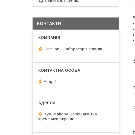
Дитячий одяг Bembi
В
•
КОНТАКТИ
•
•
•
PrintLab - Лабораторія принтів
Андрій
Т
з
вул. Майора Борищака 12А,
Кременчук, Україна