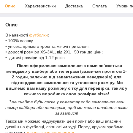
Опис
Характеристики
Доставка
Оплата
Умови п
Опис
В наявності
футболки
:
• 100% хлопку
• унісекс прямого крою та жіночі приталені;
• дорослі розміри XS-3XL, від 2XL +50 грн до ціни;
• дитячі розміри від 1-12 років.
Після оформлення замовлення з вами зв’яжеться
менеджер у вайбері або телеграмі (зазвичай протягом 1-
2 годин, залежно від завантаження менеджерів) для
підтвердження замовлення та уточнення розміру. Ми
вишлемо вам нашу розмірну сітку для перевірки, так як у
кожного виробника своя розмірна сітка!
Залишайте будь ласка у коментарях до замовлення ваш
номер вайбера або телеграм, щоб ми могли швидше з вами
зв'язатися!
Також ми можемо надрукувати цей принт або ваш власний
дизайн на футболці, світшоті чи худі. Перед друком зробимо
вам макет
товару з вашим принтом
.