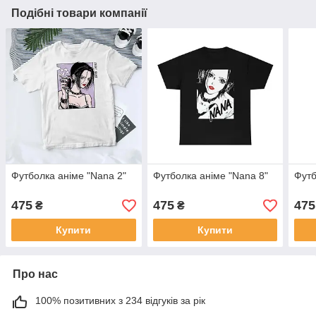
Подібні товари компанії
Футболка аніме "Nana 2"
Футболка аніме "Nana 8"
Футб
475
475
475
₴
₴
Купити
Купити
Про нас
100% позитивних з 234 відгуків за рік