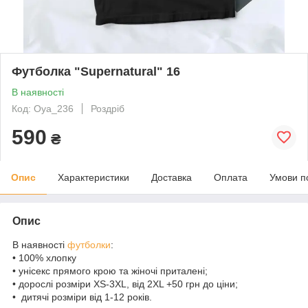
Футболка "Supernatural" 16
В наявності
Код: Oya_236
Роздріб
590
₴
Опис
Характеристики
Доставка
Оплата
Умови п
Опис
В наявності
футболки
:
• 100% хлопку
• унісекс прямого крою та жіночі приталені;
• дорослі розміри XS-3XL, від 2XL +50 грн до ціни;
• дитячі розміри від 1-12 років.