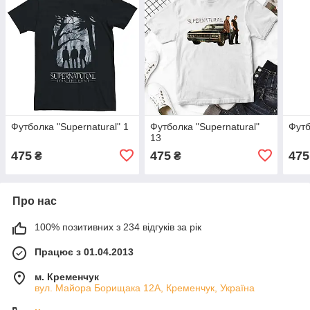
Футболка "Supernatural" 1
Футболка "Supernatural"
Футб
13
475
475
475
₴
₴
Про нас
100% позитивних з 234 відгуків за рік
Працює з 01.04.2013
м. Кременчук
вул. Майора Борищака 12А, Кременчук, Україна