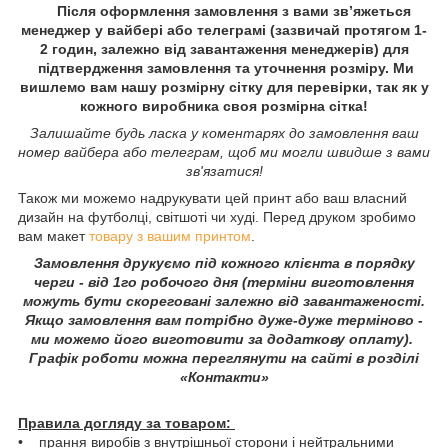
Після оформлення замовлення з вами зв’яжеться
менеджер у вайбері або телеграмі (зазвичай протягом 1-
2 годин, залежно від завантаження менеджерів) для
підтвердження замовлення та уточнення розміру. Ми
вишлемо вам нашу розмірну сітку для перевірки, так як у
кожного виробника своя розмірна сітка!
Залишайте будь ласка у коментарях до замовлення ваш
номер вайбера або телеграм, щоб ми могли швидше з вами
зв'язатися!
Також ми можемо надрукувати цей принт або ваш власний
дизайн на футболці, світшоті чи худі. Перед друком зробимо
вам макет
товару з вашим принтом
.
Замовлення друкуємо під кожного клієнта в порядку
черги - від 1го робочого дня (терміни виготовлення
можуть бути скореговані залежно від завантаженості.
Якщо замовлення вам потрібно дуже-дуже терміново -
ми можемо його виготовити за додаткову оплату).
Графік роботи можна переглянути на сайті в розділі
«Контакти»
Правила догляду за товаром:
• прання виробів з внутрішньої сторони і нейтральними