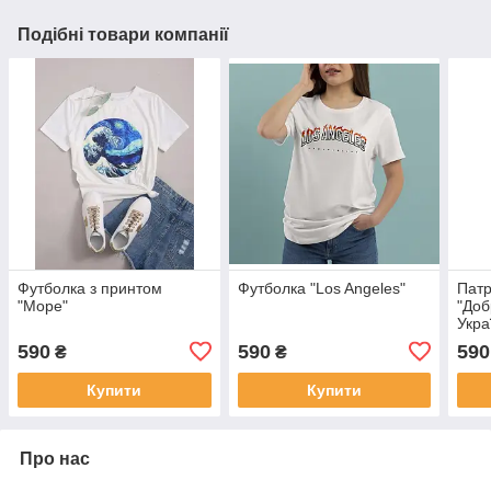
Подібні товари компанії
Футболка з принтом
Футболка "Los Angeles"
Патр
"Море"
"Доб
Укра
590
590
590
₴
₴
Купити
Купити
Про нас