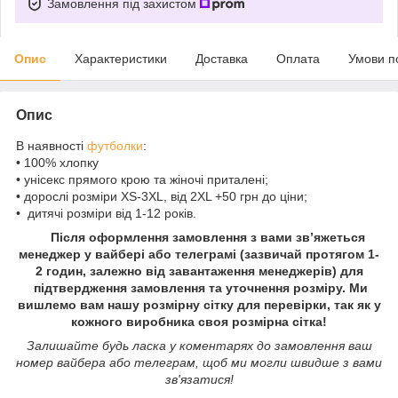
Замовлення під захистом
Опис
Характеристики
Доставка
Оплата
Умови п
Опис
В наявності
футболки
:
• 100% хлопку
• унісекс прямого крою та жіночі приталені;
• дорослі розміри XS-3XL, від 2XL +50 грн до ціни;
• дитячі розміри від 1-12 років.
Після оформлення замовлення з вами зв’яжеться
менеджер у вайбері або телеграмі (зазвичай протягом 1-
2 годин, залежно від завантаження менеджерів) для
підтвердження замовлення та уточнення розміру. Ми
вишлемо вам нашу розмірну сітку для перевірки, так як у
кожного виробника своя розмірна сітка!
Залишайте будь ласка у коментарях до замовлення ваш
номер вайбера або телеграм, щоб ми могли швидше з вами
зв'язатися!