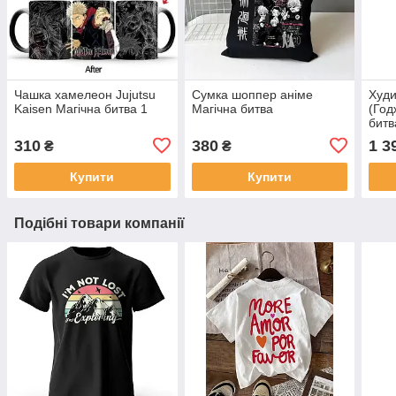
Чашка хамелеон Jujutsu
Сумка шоппер аніме
Худи
Kaisen Магічна битва 1
Магічна битва
(Год
битв
310
380
1 3
₴
₴
Купити
Купити
Подібні товари компанії