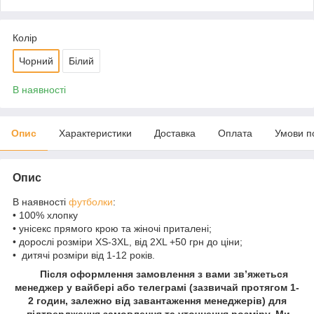
Колір
Чорний
Білий
В наявності
Опис
Характеристики
Доставка
Оплата
Умови п
Опис
В наявності
футболки
:
• 100% хлопку
• унісекс прямого крою та жіночі приталені;
• дорослі розміри XS-3XL, від 2XL +50 грн до ціни;
• дитячі розміри від 1-12 років.
Після оформлення замовлення з вами зв’яжеться
менеджер у вайбері або телеграмі (зазвичай протягом 1-
2 годин, залежно від завантаження менеджерів) для
підтвердження замовлення та уточнення розміру. Ми