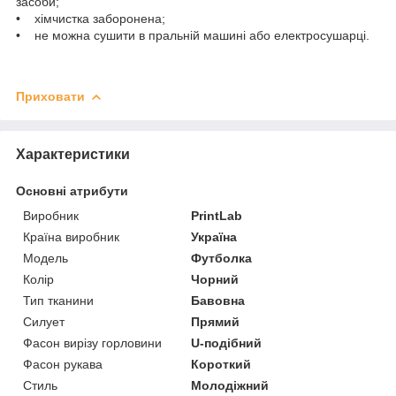
засоби;
• хімчистка заборонена;
• не можна сушити в пральній машині або електросушарці.
Приховати
Характеристики
Основні атрибути
Виробник
PrintLab
Країна виробник
Україна
Модель
Футболка
Колір
Чорний
Тип тканини
Бавовна
Силует
Прямий
Фасон вирізу горловини
U-подібний
Фасон рукава
Короткий
Стиль
Молодіжний