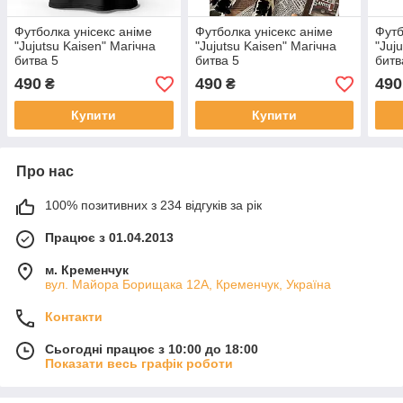
Футболка унісекс аніме
Футболка унісекс аніме
Футб
"Jujutsu Kaisen" Магічна
"Jujutsu Kaisen" Магічна
"Juj
битва 5
битва 5
битв
490
490
490
₴
₴
Купити
Купити
Про нас
100% позитивних з 234 відгуків за рік
Працює з 01.04.2013
м. Кременчук
вул. Майора Борищака 12А, Кременчук, Україна
Контакти
Сьогодні працює з 10:00 до 18:00
Показати весь графік роботи