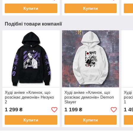
Купити
Купити
Подібні товари компанії
Худі аніме «Клинок, що
Худі аніме «Клинок, що
Худі
розсікає демонів» Незуко
розсікає демонів» Demon
розс
2
Slayer
1
1 299
1 199
1 4
₴
₴
Купити
Купити