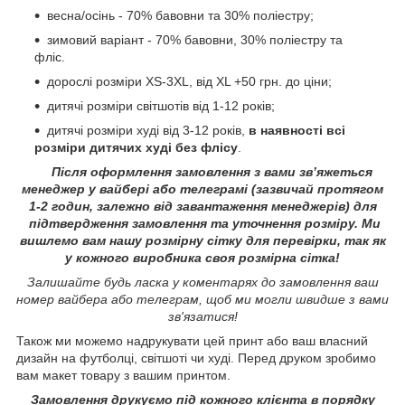
весна/осінь - 70% бавовни та 30% поліестру;
зимовий варіант - 70% бавовни, 30% поліестру та
фліс.
дорослі розміри XS-3XL, від XL +50 грн. до ціни;
дитячі розміри світшотів від 1-12 років;
дитячі розміри худі від 3-12 років,
в наявності всі
розміри дитячих худі без флісу
.
Після оформлення замовлення з вами зв’яжеться
менеджер у вайбері або телеграмі (зазвичай протягом
1-2 годин, залежно від завантаження менеджерів) для
підтвердження замовлення та уточнення розміру. Ми
вишлемо вам нашу розмірну сітку для перевірки, так як
у кожного виробника своя розмірна сітка!
Залишайте будь ласка у коментарях до замовлення ваш
номер вайбера або телеграм, щоб ми могли швидше з вами
зв'язатися!
Також ми можемо надрукувати цей принт або ваш власний
дизайн на футболці, світшоті чи худі. Перед друком зробимо
вам макет товару з вашим принтом.
Замовлення друкуємо під кожного клієнта в порядку