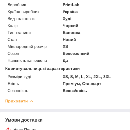
Виробник
PrintLab
Країна виробник
Україна
Вид толстовок
Худі
Колір
Чорний
Тип тканини
Бавовна
Стан
Новий
Міжнародний розмір
XS
Сезон
Всесезонний
Наявність капюшона
Да
Користувальницькі характеристики
Розміри худі
XS, S, M, L, XL, 2XL, 3XL
Якість
Преміум, Стандарт
Сезонність
Весна/осінь
Приховати
Умови доставки
Нова Пошта