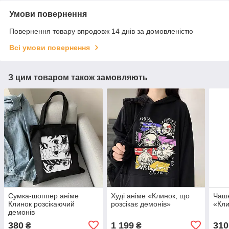
Умови повернення
Повернення товару впродовж 14 днів за домовленістю
Всі умови повернення
З цим товаром також замовляють
Сумка-шоппер аніме
Худі аніме «Клинок, що
Чашк
Клинок розсікаючий
розсікає демонів»
«Кли
демонів
380
1 199
310
₴
₴