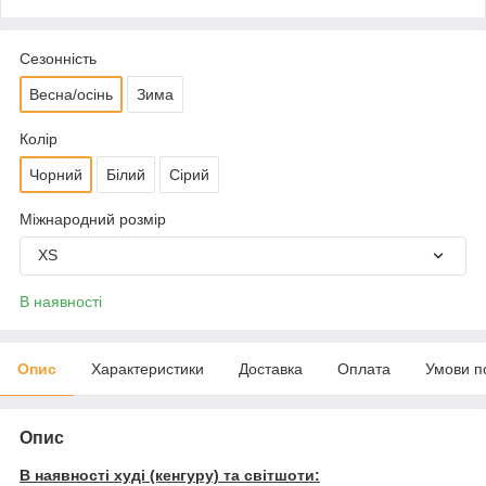
Сезонність
Весна/осінь
Зима
Колір
Чорний
Білий
Сірий
Міжнародний розмір
XS
В наявності
Опис
Характеристики
Доставка
Оплата
Умови п
Опис
В наявності худі (кенгуру) та світшоти: