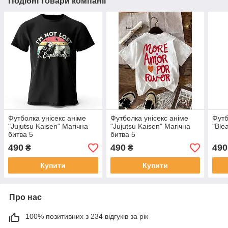
Подібні товари компанії
Футболка унісекс аніме
Футболка унісекс аніме
Футб
"Jujutsu Kaisen" Магічна
"Jujutsu Kaisen" Магічна
"Ble
битва 5
битва 5
490
490
490
₴
₴
Купити
Купити
Про нас
100% позитивних з 234 відгуків за рік