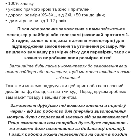
• 100% хлопку
• унісекс прямого крою та жіночі приталені;
• дорослі розміри XS-3XL, від 2XL +50 грн до ціни;
• дитячі розміри від 1-12 років.
Після оформлення замовлення з вами зв’яжеться
менеджер у вайбері або телеграмі (зазвичай протягом 1-
2 годин, залежно від завантаження менеджерів) для
підтвердження замовлення та уточнення розміру. Ми
вишлемо вам нашу розмірну сітку для перевірки, так як у
кожного виробника своя розмірна сітка!
Залишайте будь ласка у коментарях до замовлення ваш
номер вайбера або телеграм, щоб ми могли швидше з вами
зв'язатися!
Також ми можемо надрукувати цей принт або ваш власний
дизайн на футболці, світшоті чи худі. Перед друком зробимо
вам макет товару з вашим принтом.
Замовлення друкуємо під кожного клієнта в порядку
черги - від 1го робочого дня (терміни виготовлення
можуть бути скореговані залежно від завантаженості.
Якщо замовлення вам потрібно дуже-дуже терміново -
ми можемо його виготовити за додаткову оплату).
Графік роботи можна переглянути на сайті в розділі