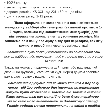
• 100% хлопку
• унісекс прямого крою та жіночі приталені;
• дорослі розміри XS-3XL, від 2XL +50 грн до ціни;
• дитячі розміри від 1-12 років.
Після оформлення замовлення з вами зв’яжеться
менеджер у вайбері або телеграмі (зазвичай протягом 1-
2 годин, залежно від завантаження менеджерів) для
підтвердження замовлення та уточнення розміру. Ми
вишлемо вам нашу розмірну сітку для перевірки, так як у
кожного виробника своя розмірна сітка!
Залишайте будь ласка у коментарях до замовлення ваш
номер вайбера або телеграм, щоб ми могли швидше з вами
зв'язатися!
Також ми можемо надрукувати цей принт або ваш власний
дизайн на футболці, світшоті чи худі. Перед друком зробимо
вам макет товару з вашим принтом.
Замовлення друкуємо під кожного клієнта в порядку
черги - від 1го робочого дня (терміни виготовлення
можуть бути скореговані залежно від завантаженості.
Якщо замовлення вам потрібно дуже-дуже терміново -
ми можемо його виготовити за додаткову оплату).
Графік роботи можна переглянути на сайті в розділі