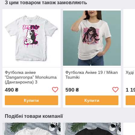
З цим товаром також замовляють
Футболка аніме
Футболка Аніме 19 / Mikan
Худі
"Danganronpa" Monokuma
Tsumiki
(Данганронпа) 3
490
590
1 1
₴
₴
Купити
Купити
Подібні товари компанії