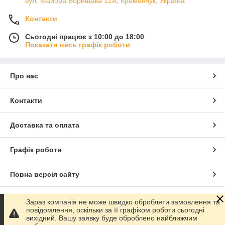
вул. Майора Борищака 12А, Кременчук, Україна
Контакти
Сьогодні працює з 10:00 до 18:00
Показати весь графік роботи
Про нас
Контакти
Доставка та оплата
Графік роботи
Повна версія сайту
Сайт створено на маркетплейсі
Prom.ua
Зараз компанія не може швидко обробляти замовлення та
повідомлення, оскільки за її графіком роботи сьогодні
вихідний. Вашу заявку буде оброблено найближчим
Політика конфіденційності