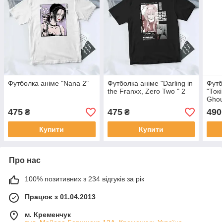
Футболка аніме "Nana 2"
Футболка аніме "Darling in
Футб
the Franxx, Zero Two " 2
"Ток
Ghou
475
475
490
₴
₴
Купити
Купити
Про нас
100% позитивних з 234 відгуків за рік
Працює з 01.04.2013
м. Кременчук