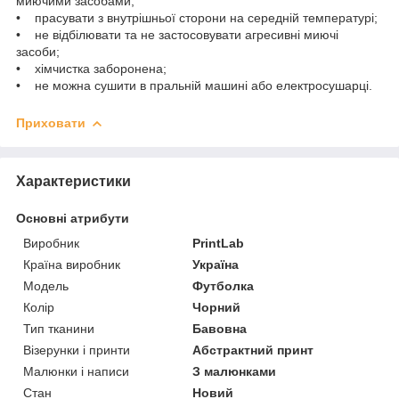
миючими засобами;
• прасувати з внутрішньої сторони на середній температурі;
• не відбілювати та не застосовувати агресивні миючі
засоби;
• хімчистка заборонена;
• не можна сушити в пральній машині або електросушарці.
Приховати
Характеристики
Основні атрибути
Виробник
PrintLab
Країна виробник
Україна
Модель
Футболка
Колір
Чорний
Тип тканини
Бавовна
Візерунки і принти
Абстрактний принт
Малюнки і написи
З малюнками
Стан
Новий