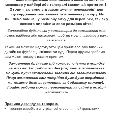
менеджер у вайбері або телеграмі (зазвичай протягом 1-
2 годин, залежно від завантаження менеджерів) для
підтвердження замовлення та уточнення розміру. Ми
вишлемо вам нашу розмірну сітку для перевірки, так як у
кожного виробника своя розмірна сітка!
Залишайте будь ласка у коментарях до замовлення ваш
номер вайбера або телеграм, щоб ми могли швидше з вами
зв'язатися!
Також ми можемо надрукувати цей принт або ваш власний
дизайн на футболці, світшоті чи худі. Перед друком зробимо
вам макет товару з вашим принтом.
Замовлення друкуємо під кожного клієнта в порядку
черги - від 1го робочого дня (терміни виготовлення
можуть бути скореговані залежно від завантаженості.
Якщо замовлення вам потрібно дуже-дуже терміново -
ми можемо його виготовити за додаткову оплату).
Графік роботи можна переглянути на сайті в розділі
«Контакти»
Правила догляду за товаром:
• прання виробів з внутрішньої сторони і нейтральними