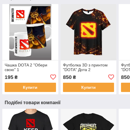
Чашка DOTA 2 "Обери
Футболка 3D з принтом
Футб
свою" 1
"DOTA" Дота 2
"DOT
195
850
850
₴
₴
Купити
Купити
Подібні товари компанії