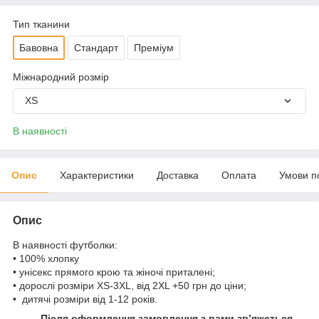
Тип тканини
Бавовна
Стандарт
Преміум
Міжнародний розмір
XS
В наявності
Опис
Характеристики
Доставка
Оплата
Умови п
Опис
В наявності футболки:
• 100% хлопку
• унісекс прямого крою та жіночі приталені;
• дорослі розміри XS-3XL, від 2XL +50 грн до ціни;
• дитячі розміри від 1-12 років.
Після оформлення замовлення з вами зв’яжеться