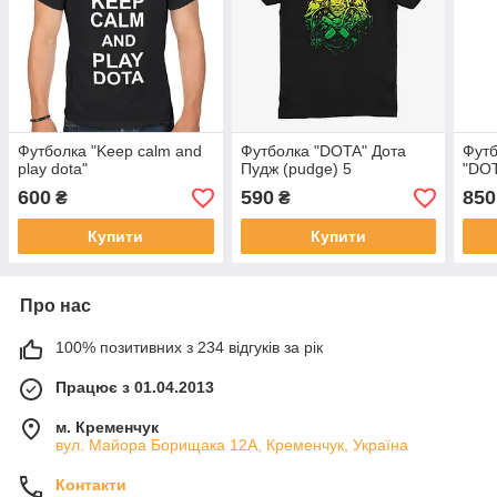
Футболка "Keep calm and
Футболка "DOTA" Дота
Футб
play dota"
Пудж (pudge) 5
"DOT
600
590
850
₴
₴
Купити
Купити
Про нас
100% позитивних з 234 відгуків за рік
Працює з 01.04.2013
м. Кременчук
вул. Майора Борищака 12А, Кременчук, Україна
Контакти