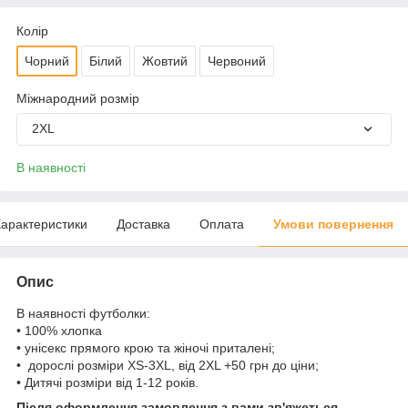
Колір
Чорний
Білий
Жовтий
Червоний
Міжнародний розмір
2XL
В наявності
арактеристики
Доставка
Оплата
Умови повернення
Опис
В наявності футболки:
• 100% хлопка
• унісекс прямого крою та жіночі приталені;
• дорослі розміри XS-3XL, від 2XL +50 грн до ціни;
• Дитячі розміри від 1-12 років.
Після оформлення замовлення з вами зв'яжеться