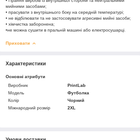
• Прання виробів із внутрішньої сторони та нейтральними
мийними засобами;
• прасувати з внутрішнього боку на середній температурі;
• не відбілювати та не застосовувати агресивні мийні засоби;
• хімчистка заборонена;
•не можна сушити в пральній машині або електросушарці.
Приховати
Характеристики
Основні атрибути
Виробник
PrintLab
Модель
Футболка
Колір
Чорний
Міжнародний розмір
2XL
Умови доставки