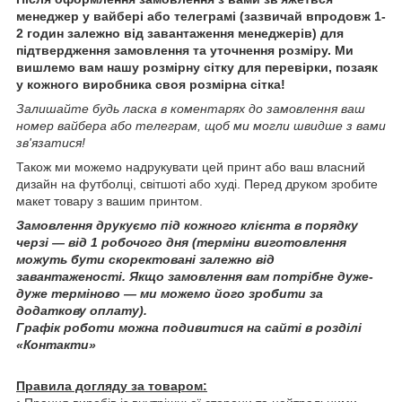
менеджер у вайбері або телеграмі (зазвичай впродовж 1-
2 годин залежно від завантаження менеджерів) для
підтвердження замовлення та уточнення розміру. Ми
вишлемо вам нашу розмірну сітку для перевірки, позаяк
у кожного виробника своя розмірна сітка!
Залишайте будь ласка в коментарях до замовлення ваш
номер вайбера або телеграм, щоб ми могли швидше з вами
зв'язатися!
Також ми можемо надрукувати цей принт або ваш власний
дизайн на футболці, світшоті або худі. Перед друком зробите
макет товару з вашим принтом.
Замовлення друкуємо під кожного клієнта в порядку
черзі — від 1 робочого дня (терміни виготовлення
можуть бути скоректовані залежно від
завантаженості. Якщо замовлення вам потрібне дуже-
дуже терміново — ми можемо його зробити за
додаткову оплату).
Графік роботи можна подивитися на сайті в розділі
«Контакти»
Правила догляду за товаром: