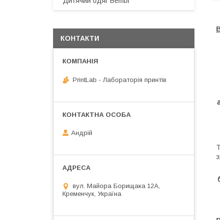
Дитячий одяг Bembi
В
КОНТАКТИ
PrintLab - Лабораторія принтів
Андрій
Т
з
вул. Майора Борищака 12А,
Кременчук, Україна