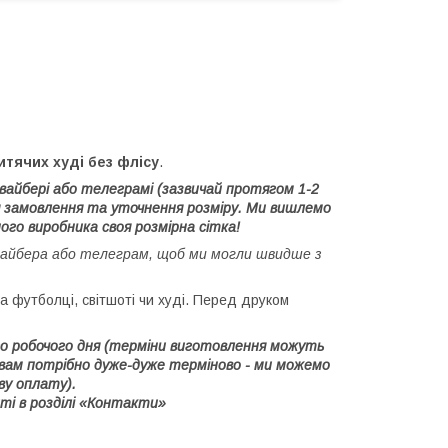
итячих худі без флісу
.
вайбері або телеграмі (зазвичай протягом 1-2
я замовлення та уточнення розміру. Ми вишлемо
ного виробника своя розмірна сітка!
вайбера або телеграм, щоб ми могли швидше з
 футболці, світшоті чи худі. Перед друком
1го робочого дня (терміни виготовлення можуть
 вам потрібно дуже-дуже терміново - ми можемо
ву оплату).
ті в розділі «Контакти»