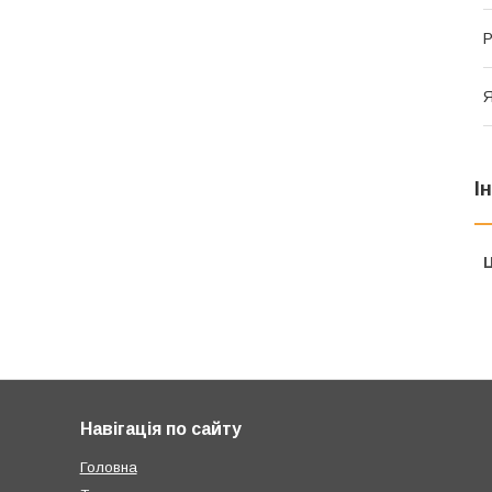
Р
Я
І
Ц
Навігація по сайту
Головна