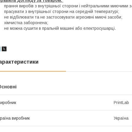
Правила догляду за товаром:
 прання виробів з внутрішньої сторони і нейтральними миючими 
 прасувати з внутрішньої сторони на середній температурі;
 не відбілювати та не застосовувати агресивні миючі засоби;
 хімчистка заборонена;
 не можна сушити в пральній машині або електросушарці.
арактеристики
Основні
иробник
PrintLab
раїна виробник
Україна