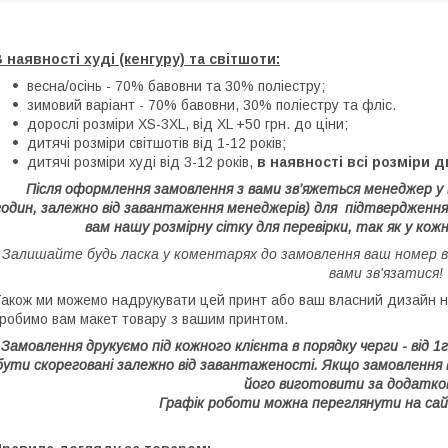
 наявності худі (кенгуру) та світшоти:
весна/осінь - 70% бавовни та 30% поліестру;
зимовий варіант - 70% бавовни, 30% поліестру та фліс.
дорослі розміри XS-3XL, від XL +50 грн. до ціни;
дитячі розміри світшотів від 1-12 років;
дитячі розміри худі від 3-12 років,
в наявності всі розміри д
Після оформлення замовлення з вами зв’яжеться менеджер у 
годин, залежно від завантаження менеджерів) для підтвердженн
вам нашу розмірну сітку для перевірки, так як у кож
Залишайте будь ласка у коментарях до замовлення ваш номер 
вами зв'язатися!
акож ми можемо надрукувати цей принт або ваш власний дизайн на
робимо вам макет товару з вашим принтом.
Замовлення друкуємо під кожного клієнта в порядку черги - від 
бути скореговані залежно від завантаженості. Якщо замовлення
його виготовити за додатко
Графік роботи можна переглянути на сай