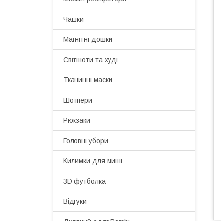
Чашки
Магнітні дошки
Світшоти та худі
Тканинні маски
Шоппери
Рюкзаки
Головні убори
Килимки для миші
3D футболка
Відгуки