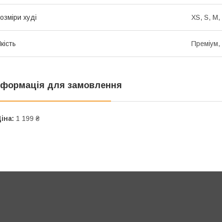
озміри худі
XS, S, M,
кість
Преміум,
нформація для замовлення
іна:
1 199 ₴