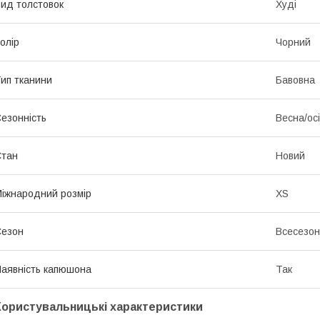
ид толстовок
Худі
олір
Чорний
ип тканини
Бавовна
езонність
Весна/ос
Стан
Новий
іжнародний розмір
XS
Сезон
Всесезо
аявність капюшона
Так
Користувальницькі характеристики