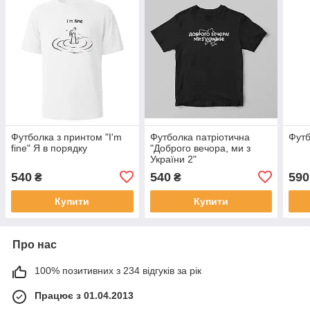
Футболка з принтом "I'm
Футболка патріотична
Футбо
fine" Я в порядку
"Доброго вечора, ми з
України 2"
540
540
590
₴
₴
Купити
Купити
Про нас
100% позитивних з 234 відгуків за рік
Працює з 01.04.2013