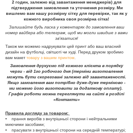
2 годин, залежно від завантаження менеджерів) для
підтвердження замовлення та уточнення розміру. Ми
вишлемо вам нашу розмірну сітку для перевірки, так як у
кожного виробника своя розмірна сітка!
Залишайте будь ласка у коментарях до замовлення ваш
номер вайбера або телеграм, щоб ми могли швидше з вами
зв'язатися!
Також ми можемо надрукувати цей принт або ваш власний
дизайн на футболці, світшоті чи худі. Перед друком зробимо
вам макет
товару з вашим принтом
.
Замовлення друкуємо під кожного клієнта в порядку
черги - від 1го робочого дня (терміни виготовлення
можуть бути скореговані залежно від завантаженості.
Якщо замовлення вам потрібно дуже-дуже терміново -
ми можемо його виготовити за додаткову оплату).
Графік роботи можна переглянути на сайті в розділі
«Контакти»
Правила догляду за товаром:
• прання виробів з внутрішньої сторони і нейтральними
миючими засобами;
• прасувати з внутрішньої сторони на середній температурі;