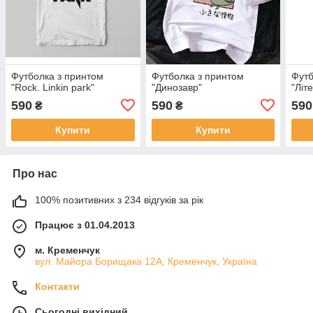
Футболка з принтом
Футболка з принтом
Футб
"Rock. Linkin park"
"Динозавр"
"Літ
590
590
590
₴
₴
Купити
Купити
Про нас
100% позитивних з 234 відгуків за рік
Працює з 01.04.2013
м. Кременчук
вул. Майора Борищака 12А, Кременчук, Україна
Контакти
Сьогодні вихідний