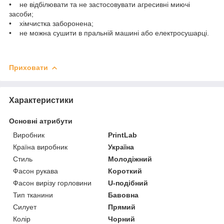
• не відбілювати та не застосовувати агресивні миючі
засоби;
• хімчистка заборонена;
• не можна сушити в пральній машині або електросушарці.
Приховати
Характеристики
Основні атрибути
Виробник
PrintLab
Країна виробник
Україна
Стиль
Молодіжний
Фасон рукава
Короткий
Фасон вирізу горловини
U-подібний
Тип тканини
Бавовна
Силует
Прямий
Колір
Чорний