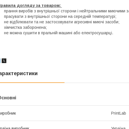
Правила догляду за товаром:
 прання виробів з внутрішньої сторони і нейтральними миючими 
 прасувати з внутрішньої сторони на середній температурі;
 не відбілювати та не застосовувати агресивні миючі засоби;
 хімчистка заборонена;
 не можна сушити в пральній машині або електросушарці.
арактеристики
Основні
иробник
PrintLab
раїна виробник
Україна