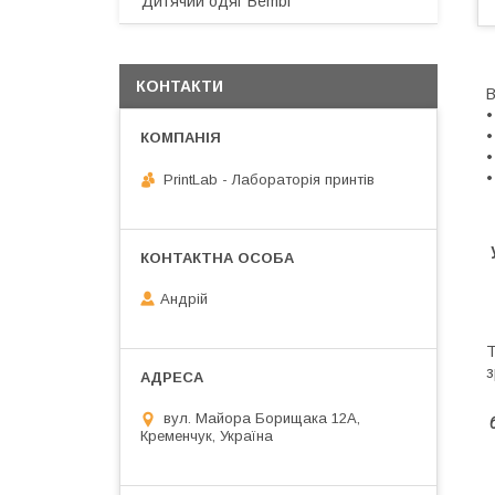
Дитячий одяг Bembi
КОНТАКТИ
В
•
•
•
•
PrintLab - Лабораторія принтів
Андрій
Т
з
вул. Майора Борищака 12А,
Кременчук, Україна