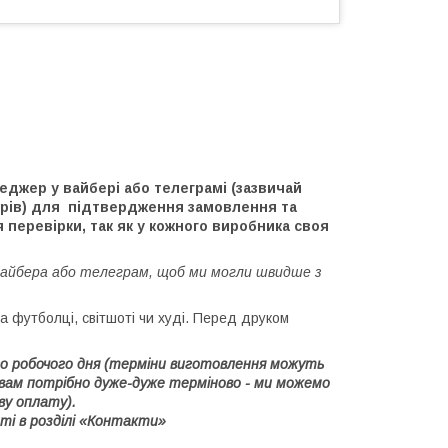
джер у вайбері або телеграмі (зазвичай
ерів) для підтвердження замовлення та
 перевірки, так як у кожного виробника своя
вайбера або телеграм, щоб ми могли швидше з
 футболці, світшоті чи худі. Перед друком
1го робочого дня (терміни виготовлення можуть
 вам потрібно дуже-дуже терміново - ми можемо
ву оплату).
ті в розділі «Контакти»