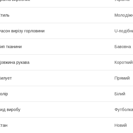
тиль
Молодіж
асон вирізу горловини
U-подібн
ип тканини
Бавовна
овжина рукава
Короткий
илует
Прямий
олір
Білий
ид виробу
Футболк
Стан
Новий