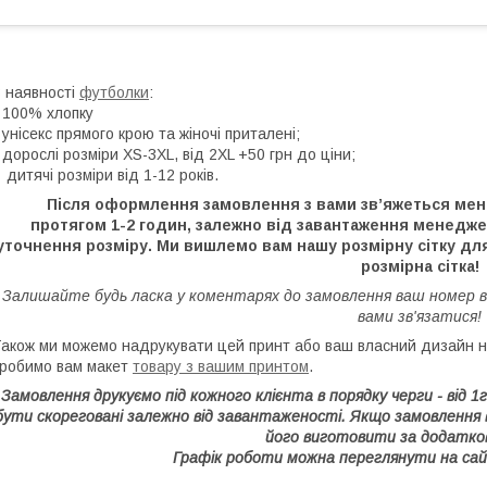
 наявності
футболки
:
 100% хлопку
 унісекс прямого крою та жіночі приталені;
 дорослі розміри XS-3XL, від 2XL +50 грн до ціни;
 дитячі розміри від 1-12 років.
Після оформлення замовлення з вами зв’яжеться мене
протягом 1-2 годин, залежно від завантаження менедж
уточнення розміру. Ми вишлемо вам нашу розмірну сітку для
розмірна сітка!
Залишайте будь ласка у коментарях до замовлення ваш номер 
вами зв'язатися!
акож ми можемо надрукувати цей принт або ваш власний дизайн на
робимо вам макет
товару з вашим принтом
.
Замовлення друкуємо під кожного клієнта в порядку черги - від 
бути скореговані залежно від завантаженості. Якщо замовлення
його виготовити за додатко
Графік роботи можна переглянути на сай