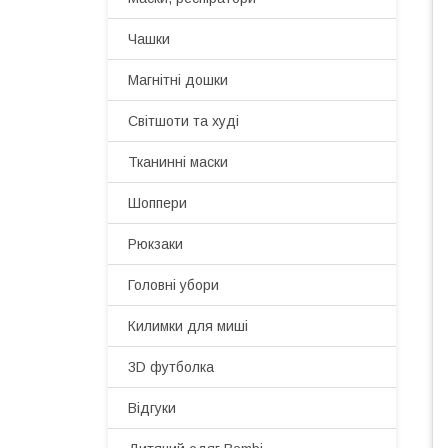
Чашки
Магнітні дошки
Світшоти та худі
Тканинні маски
Шоппери
Рюкзаки
Головні убори
Килимки для миші
3D футболка
Відгуки