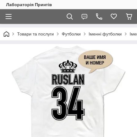
Лабораторія Принтів
Товари та послуги
Футболки
Іменні футболки
Іме