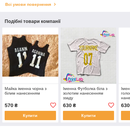
Всі умови повернення
Подібні товари компанії
Майка іменна чорна з
Іменна Футболка біла з
Імен
білим нанесенням
золотим нанесенням
голо
ззаду
нан
570
630
630
₴
₴
Купити
Купити