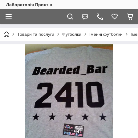
Лабораторія Принтів
Товари та послуги
Футболки
Іменні футболки
Іме