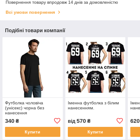
Повернення товару впродовж 14 днів за домовленістю
Всі умови повернення
Подібні товари компанії
Футболка чоловіча
Іменна футболка з білим
Імен
(унісекс) чорна без
нанесенням.
нан
нанесення
340
570
620
₴
від
₴
Купити
Купити