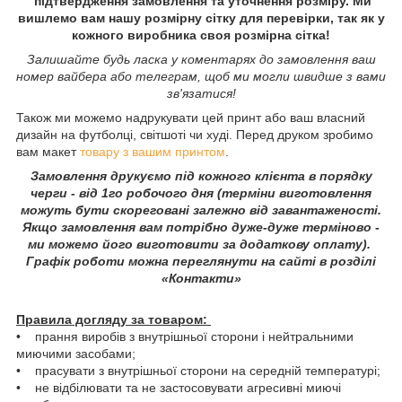
підтвердження замовлення та уточнення розміру. Ми
вишлемо вам нашу розмірну сітку для перевірки, так як у
кожного виробника своя розмірна сітка!
Залишайте будь ласка у коментарях до замовлення ваш
номер вайбера або телеграм, щоб ми могли швидше з вами
зв'язатися!
Також ми можемо надрукувати цей принт або ваш власний
дизайн на футболці, світшоті чи худі. Перед друком зробимо
вам макет
товару з вашим принтом
.
Замовлення друкуємо під кожного клієнта в порядку
черги - від 1го робочого дня (терміни виготовлення
можуть бути скореговані залежно від завантаженості.
Якщо замовлення вам потрібно дуже-дуже терміново -
ми можемо його виготовити за додаткову оплату).
Графік роботи можна переглянути на сайті в розділі
«Контакти»
Правила догляду за товаром:
• прання виробів з внутрішньої сторони і нейтральними
миючими засобами;
• прасувати з внутрішньої сторони на середній температурі;
• не відбілювати та не застосовувати агресивні миючі