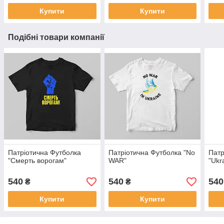
Купити
Купити
Подібні товари компанії
Патріотична Футболка
Патріотична Футболка "No
Патр
"Смерть ворогам"
WAR"
"Ukr
540
540
540
₴
₴
Купити
Купити