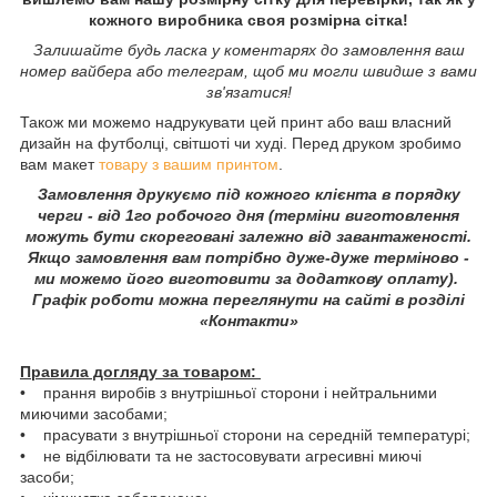
кожного виробника своя розмірна сітка!
Залишайте будь ласка у коментарях до замовлення ваш
номер вайбера або телеграм, щоб ми могли швидше з вами
зв'язатися!
Також ми можемо надрукувати цей принт або ваш власний
дизайн на футболці, світшоті чи худі. Перед друком зробимо
вам макет
товару з вашим принтом
.
Замовлення друкуємо під кожного клієнта в порядку
черги - від 1го робочого дня (терміни виготовлення
можуть бути скореговані залежно від завантаженості.
Якщо замовлення вам потрібно дуже-дуже терміново -
ми можемо його виготовити за додаткову оплату).
Графік роботи можна переглянути на сайті в розділі
«Контакти»
Правила догляду за товаром:
• прання виробів з внутрішньої сторони і нейтральними
миючими засобами;
• прасувати з внутрішньої сторони на середній температурі;
• не відбілювати та не застосовувати агресивні миючі
засоби;