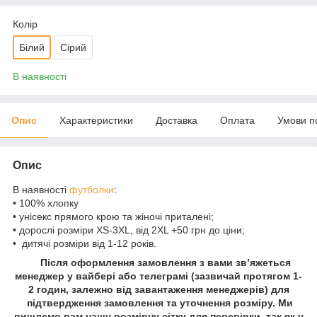
Колір
Білий
Сірий
В наявності
Опис
Характеристики
Доставка
Оплата
Умови п
Опис
В наявності
футболки
:
• 100% хлопку
• унісекс прямого крою та жіночі приталені;
• дорослі розміри XS-3XL, від 2XL +50 грн до ціни;
• дитячі розміри від 1-12 років.
Після оформлення замовлення з вами зв’яжеться
менеджер у вайбері або телеграмі (зазвичай протягом 1-
2 годин, залежно від завантаження менеджерів) для
підтвердження замовлення та уточнення розміру. Ми
вишлемо вам нашу розмірну сітку для перевірки, так як у