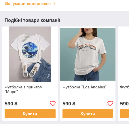
Всі умови повернення
Подібні товари компанії
Футболка з принтом
Футболка "Los Angeles"
Футб
"Море"
590
590
590
₴
₴
Купити
Купити